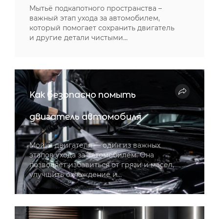
Мытьё подкапотного пространства –
важный этап ухода за автомобилем,
который помогает сохранить двигатель
и другие детали чистыми…
Как безопасно помыть
двигатель автомобиля
Мойка двигателя — один из важных
этапов ухода за автомобилем. Она
позволяет избавиться от грязи и масел,
улучшить охлаждение и…