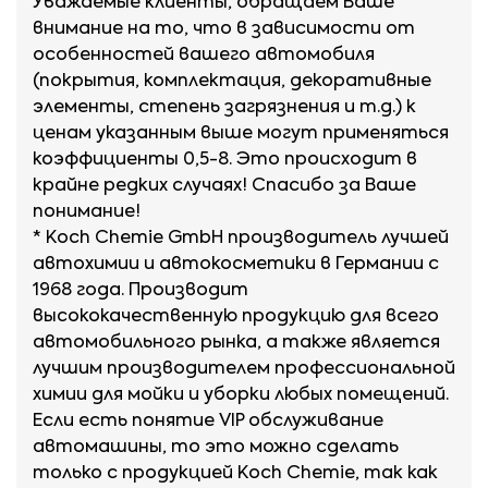
SUBARU Impreza,
Уважаемые клиенты, обращаем Ваше
XV;
внимание на то, что в зависимости от
особенностей вашего автомобиля
SUZUKI Liana, SX4,
(покрытия, комплектация, декоративные
Swift;
элементы, степень загрязнения и т.д.) к
ценам указанным выше могут применяться
TOYOTA Auris,
коэффициенты 0,5-8. Это происходит в
Corolla, Prius, Verso;
крайне редких случаях! Спасибо за Ваше
VOLKSWAGEN
понимание!
Beattle, Bora, Golf,
* Koch Chemie GmbH
производитель лучшей
Polo, Sirocco, Jetta;
автохимии и автокосметики в Германии с
1968 года. Производит
VOLVO C30, C70,
высококачественную продукцию для всего
S40;
автомобильного рынка, а также является
LADA 110 - 112,
лучшим производителем профессиональной
Веста, Гранта,
химии для мойки и уборки любых помещений.
Калина, Приора;
Если есть понятие VIP обслуживание
автомашины, то это можно сделать
ВАЗ 2101 - 21099.
только с продукцией Koch Chemie, так как