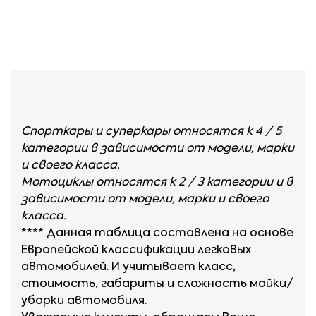
NISSAN Almera,
Note, Tiida;
OPEL Astra;
PEUGEOT 206, 207,
208, 301, 307, 308;
Спорткары и суперкары относятся к
4 / 5
RENAULT Clio,
категории
в зависимости от модели, марки
Logan, Megane,
и своего класса.
Sandero, Symbol;
Мотоциклы относятся к
2 / 3 категории и
в
зависимости от модели, марки и своего
SAAB 900, 9-3;
класса.
SEAT Ibiza, Leon;
****
Данная таблица составлена на основе
Европейской классификации легковых
SKODA Fabia,
автомобилей. И учитывает класс,
Octavia до 2006
стоимость, габариты и сложность мойки/
г.в.;
уборки автомобиля.