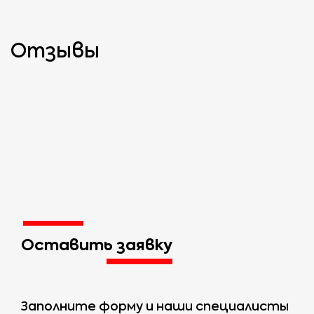
Legacy;
VOLVO XC60, XC70;
SUZUKI Kizashi;
Отзывы
LADA 2120, Нива.
TOYOTA Avensis,
Camry, GT;
VOLKSWAGEN
Caddy, CC, Passat,
Touran;
VOLVO S60, S80,
V40;
LADA Ларгус, Х-
Рей.
Оставить заявку
Заполните форму и наши специалисты