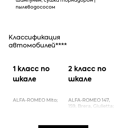
шампунем, сушка торнадором |
пылеводососом
Классификация
автомобилей****
1 класс по
2 класс по
шкале
шкале
ALFA-ROMEO Mito;
ALFA-ROMEO 147,
159, Brera, Giulietta;
AUDI A2;
AUDI A1, A3, TT;
CHEVROLET Spark;