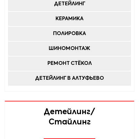
JAGUAR XK, XJ;
ДЕТЕЙЛИНГ
JEEP Grand
КЕРАМИКА
Cherokee,
Wrangler
ПОЛИРОВКА
Unlimited;
KIA Mohave,
ШИНОМОНТАЖ
Sorento, Quoris;
РЕМОНТ СТЁКОЛ
LAND ROVER
Discovery,
ДЕТЕЙЛИНГ В АЛТУФЬЕВО
Defender, Range
Rover, RR Sport;
LEXUS LS, GX, RX;
Детейлинг/
MASERATI Chilbi,
Granturismo,
Стайлинг
Quattroporte;
MAYBACH 57, 62,