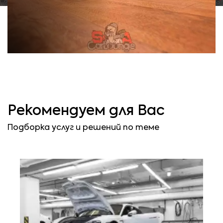
KIA Sportage;
JAGUAR E-type, F-
type, S-type, XF;
LAND ROVER
Evoque, Freelander;
KIA Carens,
Magentis, Opirus,
MAZDA 5, CX-5;
Optima, Soul;
MERCEDES GLK;
LEXUS ES, GS, IS;
MINI Countryman,
MAZDA 6;
Paceman;
Рекомендуем для Вас
MERCEDES C, CLA,
MITSUBISHI ASX,
Подборка услуг и решений по теме
E;
Outlander;
MITSUBISHI Galant;
NISSAN Juke,
Qashqai, X-trail;
NISSAN GTR,
Primera, Teana;
OPEL Antara,
Zafira;
OPEL Insignia,
Meriva, Vectra;
PEUGEOT 3008,