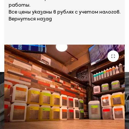
CITROEN C8, C-
работы.
CHRYSLER 200,
crosser, Grand C4;
Все цены указаны в рублях с учетом налогов.
300, Sebring;
Вернуться назад
FIAT Freemonth,
CITROEN C4
Panorama, Sedici;
Picasso, C4
Aircross, C5, C6;
FORD Kuga,
Maverick, Mustang;
DODGE Challanger,
Charger;
HONDA Crosstour,
CR-V, Legend;
FORD C-max,
Mondeo;
HYUNDAI Santa Fe,
IX35;
HONDA Accord;
INFINITI QX50 (EX);
HYUNDAI Genesis,
I40, NF, Sonata;
JEEP Compass,
Cherokee, Liberty,
INFINITI Q50 (G),
Wrangler;
Q60 (G), Q70 (M);