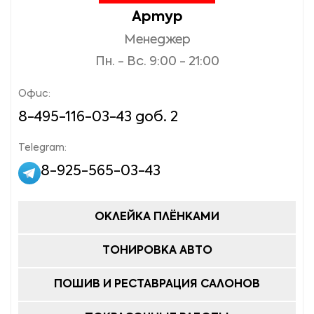
Guard;
Артур
Менеджер
MAZDA CX-7, CX-9;
Пн. - Вс. 9:00 - 21:00
MERCEDES CLS,
GL, M, R, S, SL, SLS;
Офис:
MITSUBISHI Pajero;
8-495-116-03-43 доб. 2
NISSAN Murano,
Telegram:
Parthfinder;
8-925-565-03-43
PORSHE Cayenne,
Panamera;
ОКЛЕЙКА ПЛЁНКАМИ
ROLLCE-ROYCE
Gost, Mulsanne,
ТОНИРОВКА АВТО
Phantom, Wraith;
ПОШИВ И РЕСТАВРАЦИЯ САЛОНОВ
SUBARU Tribeca;