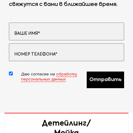
свяжутся с вами в ближайшее время.
5 класс по
6 класс по
шкале
шкале
5 класс по шкале -
CADILLAC Escalade
ACURA MDX, RDX,
ESV;
ZDX;
CHEVROLET Tahoe;
AUDI A8,S8, R8, Q7;
CITROEN Jumpi
Даю согласие на
обработку
BENTLEY Arnage,
Multispace;
персональных данных
Отправить
Continental GT,
HUMMER H1, H2;
Flying Spur,
Mulsanne;
HYUNDAI H-1;
BMW 6, 7, GT, X5, X6;
INFINITI QX80 (QX);
CADILLAC
Детейлинг/
LEXUS LX 2008;
Escalade, SRX;