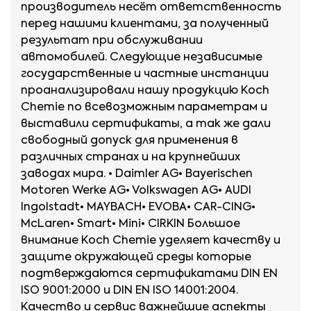
производитель несёт ответственность
перед нашими клиентами, за полученный
результат при обслуживании
автомобилей. Следующие независимые
государственные и частные инстанции
3 класс по
4 класс по
проанализировали нашу продукцию Koch
Chemie по всевозможным параметрам и
шкале
шкале
выставили сертификаты, а так же дали
свободный допуск для применения в
различных странах и на крупнейших
ACURA ILX;
4 класс по шкале -
заводах мира. • Daimler AG• Bayerischen
ACURA RLX, TSX,
Motoren Werke AG• Volkswagen AG• AUDI
AUDI A4, A5, A6, A7,
TL;
Allroad;
Ingolstadt• MAYBACH• EVOBA• CAR-CING•
AUDI Q3, Q5;
McLaren• Smart• Mini• CIRKIN Большое
BMW 3,4,5;
внимание Koch Chemie уделяет качеству и
BMW X1, X3;
защите окружающей среды которые
CADILLAC CTS, STS;
подтверждаются сертификатами DIN EN
CHEVROLET Niva,
ISO 9001:2000 и DIN EN ISO 14001:2004.
CHEVROLET
Orlando, Sebring;
Camaro, Malibu;
Качество и сервис важнейшие аспекты