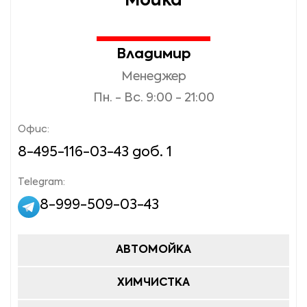
Мойка
MAZDA BT-50;
CHEVROLET
Captiva, Trailblazer;
MERCEDES Vito,
Владимир
Viano, G;
CHRYSLER Town &
Country, Voyager;
Менеджер
MITSUBISHI L200;
Пн. - Вс. 9:00 - 21:00
DODGE Caravan,
NISSAN Navara,
Journey;
Patrol;
Офис:
FORD Explorer,
8-495-116-03-43 доб. 1
PEUGEOT Boxer;
Galaxy, S-max;
Telegram:
TOYOTA Alphard,
HONDA Pilot;
LC 200, Hiace,
8-999-509-03-43
Sequoia, Tundra;
HUMMER H3;
VOLKSWAGEN
HYUNDAI Equus, IX;
АВТОМОЙКА
Amarok, California,
Multivan.
INFINITI QX60, QX
ХИМЧИСТКА
70 (FX);