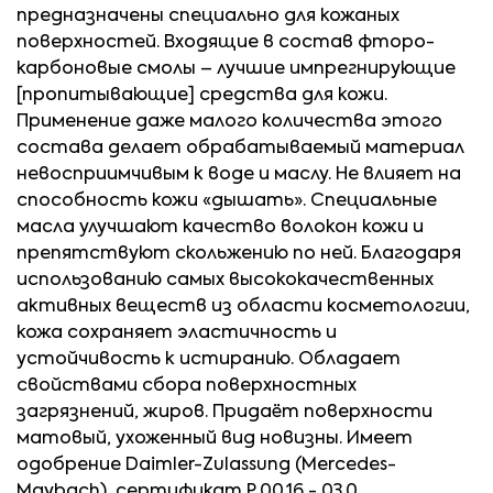
предназначены специально для кожаных
поверхностей. Входящие в состав фторо-
карбоновые смолы – лучшие импрегнирующие
[пропитывающие] средства для кожи.
Применение даже малого количества этого
состава делает обрабатываемый материал
невосприимчивым к воде и маслу. Не влияет на
способность кожи «дышать». Специальные
масла улучшают качество волокон кожи и
препятствуют скольжению по ней. Благодаря
использованию самых высококачественных
активных веществ из области косметологии,
кожа сохраняет эластичность и
устойчивость к истиранию. Обладает
свойствами сбора поверхностных
загрязнений, жиров. Придаёт поверхности
матовый, ухоженный вид новизны. Имеет
одобрение Daimler-Zulassung (Mercedes-
Maybach), сертификат P 00.16 - 03.0.