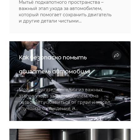
Мытьё подкапотного пространства –
важный этап ухода за автомобилем,
который помогает сохранить двигатель
и другие детали чистыми…
Как безопасно помыть
двигатель автомобиля
Мойка двигателя — один из важных
этапов ухода за автомобилем. Она
позволяет избавиться от грязи и масел,
улучшить охлаждение и…