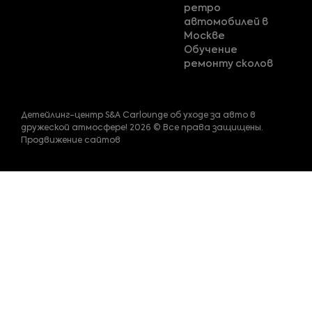
ретро
автомобилей в
Москве
Обучение
ремонту сколов
Детейлинг-центр S&A Carlounge об уходе за авто в
дружеской атмосфере! 2026 © Все права защищены.
Продвижение сайтов