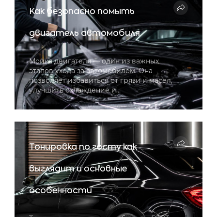
Как безопасно помыть
двигатель автомобиля
Мойка двигателя — один из важных
этапов ухода за автомобилем. Она
позволяет избавиться от грязи и масел,
улучшить охлаждение и…
Тонировка по госту как
выглядит и основные
особенности