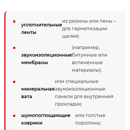
из резины или пены –
уплотнительные
для герметизации
ленты
щелей;
(например,
звукоизоляционные
битумные или
мембраны
вспененные
материалы);
или специальные
минеральная
звукоизоляционные
вата
панели для внутренней
прокладки;
шумопоглощающие
или толстые
коврики
поролоны;