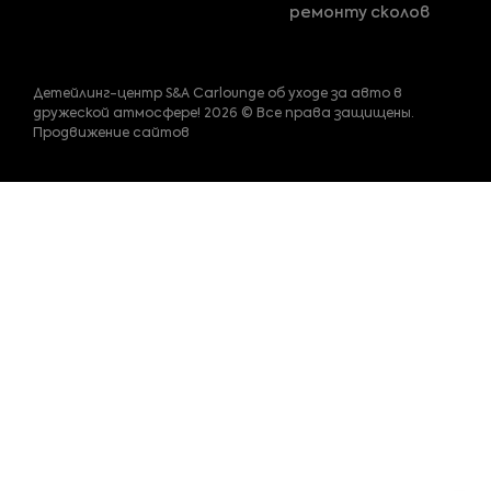
ремонту сколов
Детейлинг-центр S&A Carlounge об уходе за авто в
дружеской атмосфере! 2026 © Все права защищены.
Продвижение сайтов