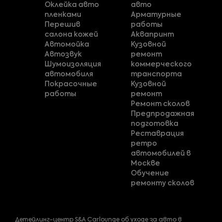
Оклейка авто
авто
пленками
Арматурные
Перешив
работы
салона кожей
Аквапринт
Автомойка
Кузовной
Автозвук
ремонт
Шумоизоляция
коммерческого
автомобиля
транспорта
Покрасочные
Кузовной
работы
ремонт
Ремонт сколов
Предпродажная
подготовка
Реставрация
ретро
автомобилей в
Москве
Обучение
ремонту сколов
Детейлинг-центр S&A Carlounge об уходе за авто в