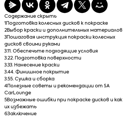
Содержание
скрыть
1
Подготовка колесных дисков к покраске
2
Выбор краски и дополнительных материалов
3
Пошаговая инструкция покраски колесных
дисков своими руками
3.1
1. Обеспечьте подходящие условия
3.2
2. Подготовка поверхности
3.3
3. Нанесение краски
3.4
4. Финишное покрытие
3.5
5. Сушка и сборка
4
Полезные советы и рекомендации от SA
CarLounge
5
Возможные ошибки при покраске дисков и как
их избежать
6
Заключение