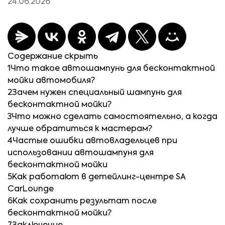
24.06.2026
Содержание
скрыть
1
Что такое автошампунь для бесконтактной
мойки автомобиля?
2
Зачем нужен специальный шампунь для
бесконтактной мойки?
3
Что можно сделать самостоятельно, а когда
лучше обратиться к мастерам?
4
Частые ошибки автовладельцев при
использовании автошампуня для
бесконтактной мойки
5
Как работают в детейлинг-центре SA
CarLounge
6
Как сохранить результат после
бесконтактной мойки?