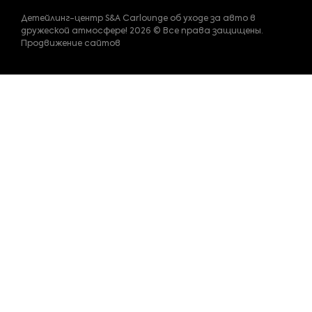
Детейлинг-центр S&A Carlounge об уходе за авто в
дружеской атмосфере! 2026 © Все права защищены.
Продвижение сайтов