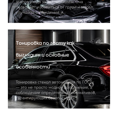
этапов ухода за автомобилем. Она
позволяет избавиться от грязи и масел,
улучшить охлаждение и…
Тонировка по госту как
выглядит и основные
особенности
Тонировка стекол автомобиля по ГОСТу
— это не просто модное дополнение, а
соблюдение определённых нормативов,
гарантирующих безопасность…