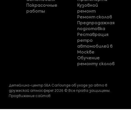
Покрасочные
Кузовной
работы
ремонт
Ремонт сколов
Предпродажная
подготовка
Реставрация
ретро
автомобилей в
Москве
Обучение
ремонту сколов
Детейлинг-центр S&A Carlounge об уходе за авто в
дружеской атмосфере! 2026 © Все права защищены.
Продвижение сайтов