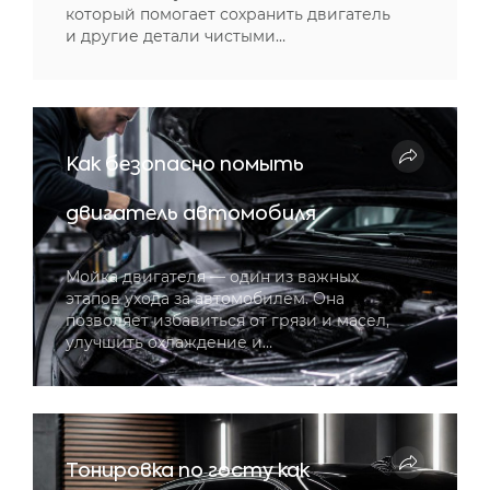
который помогает сохранить двигатель
и другие детали чистыми…
Как безопасно помыть
двигатель автомобиля
Мойка двигателя — один из важных
этапов ухода за автомобилем. Она
позволяет избавиться от грязи и масел,
улучшить охлаждение и…
Тонировка по госту как