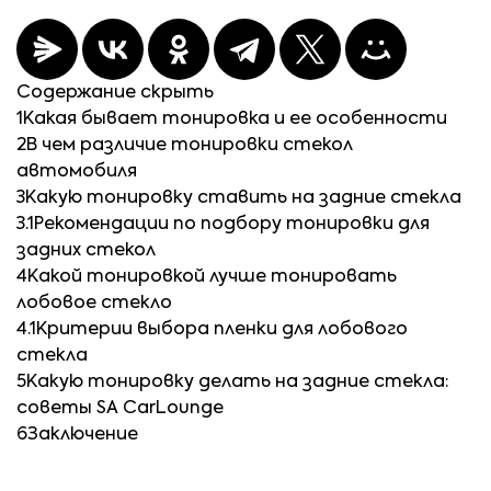
Содержание
скрыть
1
Какая бывает тонировка и ее особенности
2
В чем различие тонировки стекол
автомобиля
3
Какую тонировку ставить на задние стекла
3.1
Рекомендации по подбору тонировки для
задних стекол
4
Какой тонировкой лучше тонировать
лобовое стекло
4.1
Критерии выбора пленки для лобового
стекла
5
Какую тонировку делать на задние стекла:
советы SA CarLounge
6
Заключение