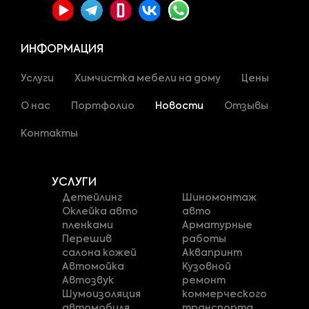
ИНФОРМАЦИЯ
Услуги
Химчистка мебели на дому
Цены
О нас
Портфолио
Новости
Отзывы
Контакты
УСЛУГИ
Детейлинг
Шиномонтаж
Оклейка авто
авто
пленками
Арматурные
Перешив
работы
салона кожей
Аквапринт
Автомойка
Кузовной
Автозвук
ремонт
Шумоизоляция
коммерческого
автомобиля
транспорта