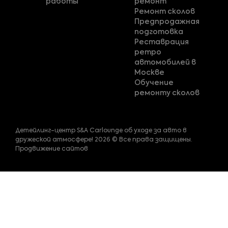
работы
ремонт
Ремонт сколов
Предпродажная
подготовка
Реставрация
ретро
автомобилей в
Москве
Обучение
ремонту сколов
Детейлинг-центр S&A Carlounge об уходе за авто в
дружеской атмосфере! 2026 © Все права защищены.
Продвижение сайтов