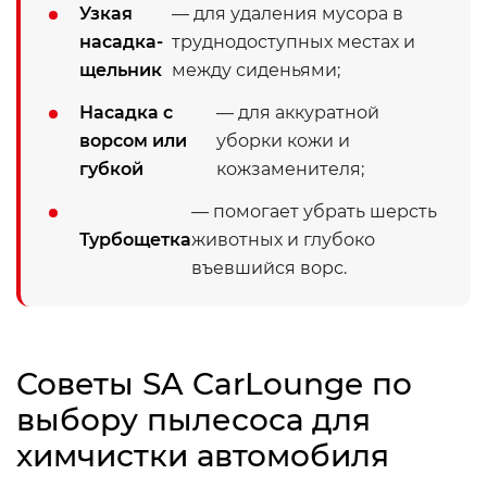
Узкая
— для удаления мусора в
насадка-
труднодоступных местах и
щельник
между сиденьями;
Насадка с
— для аккуратной
ворсом или
уборки кожи и
губкой
кожзаменителя;
— помогает убрать шерсть
Турбощетка
животных и глубоко
въевшийся ворс.
Советы SA CarLounge по
выбору пылесоса для
химчистки автомобиля