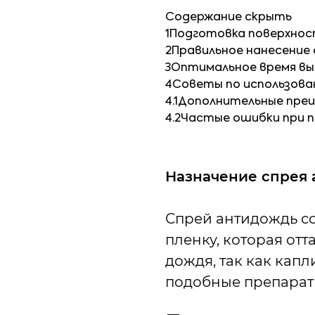
Содержание
скрыть
1
Подготовка поверхнос
2
Правильное нанесение
3
Оптимальное время вы
4
Советы по использова
4.1
Дополнительные пре
4.2
Частые ошибки при п
Назначение спрея
Спрей антидождь с
пленку, которая отт
дождя, так как капл
подобные препараты