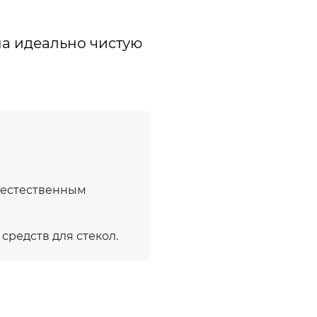
м
а идеально чистую
 естественным
редств для стекол.