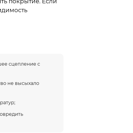
ть покрытие. Если
видимость
шее сцепление с
во не высыхало
ратур;
повредить