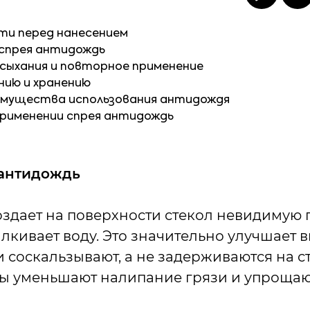
ти перед нанесением
 спрея антидождь
сыхания и повторное применение
нию и хранению
имущества использования антидождя
рименении спрея антидождь
 антидождь
оздает на поверхности стекол невидимую
алкивает воду. Это значительно улучшает 
и соскальзывают, а не задерживаются на ст
 уменьшают налипание грязи и упрощают