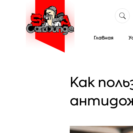
Главная
У
Как пол
антидож