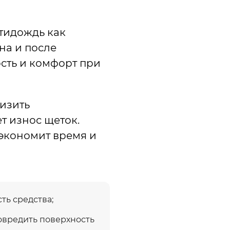
тидождь как
на и после
сть и комфорт при
изить
т износ щеток.
о экономит время и
ть средства;
овредить поверхность