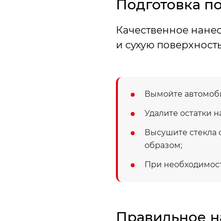
Подготовка п
Качественное нанес
и сухую поверхност
Вымойте автомоби
Удалите остатки н
Высушите стекла 
образом;
При необходимост
Правильное н