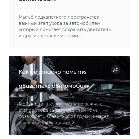
Мытьё подкапотного пространства –
важный этап ухода за автомобилем,
который помогает сохранить двигатель
и другие детали чистыми…
Как безопасно помыть
двигатель автомобиля
Мойка двигателя — один из важных
этапов ухода за автомобилем. Она
позволяет избавиться от грязи и масел,
улучшить охлаждение и…