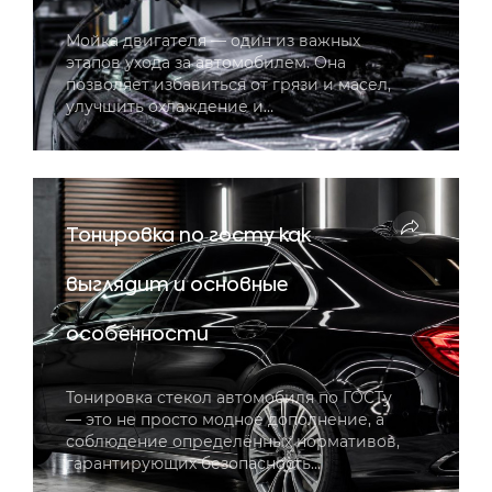
Мойка двигателя — один из важных
этапов ухода за автомобилем. Она
позволяет избавиться от грязи и масел,
улучшить охлаждение и…
Тонировка по госту как
выглядит и основные
особенности
Тонировка стекол автомобиля по ГОСТу
— это не просто модное дополнение, а
соблюдение определённых нормативов,
гарантирующих безопасность…