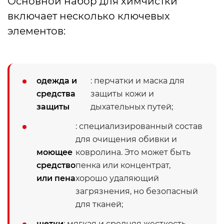
Основной набор для химчистки
включает несколько ключевых
элементов:
одежда и
: перчатки и маска для
средства
защиты кожи и
защиты
дыхательных путей;
: специализированный состав
для очищения обивки и
моющее
ковролина. Это может быть
средство
пенка или концентрат,
или пена
хорошо удаляющий
загрязнения, но безопасный
для тканей;
щетки
: мягкая и средняя жесткость —