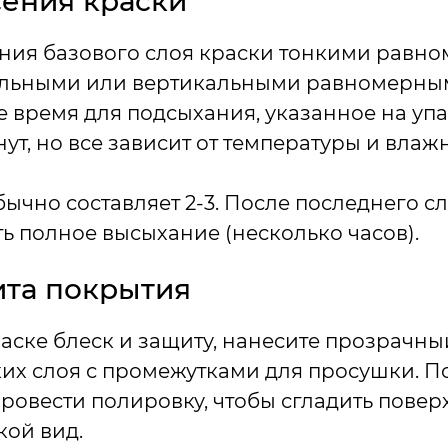
сения краски
ения базового слоя краски тонкими равн
альными или вертикальными равномерны
 время для подсыхания, указанное на уп
нут, но все зависит от температуры и влаж
бычно составляет 2-3. После последнего с
 полное высыхание (несколько часов).
та покрытия
аске блеск и защиту, нанесите прозрачный
нких слоя с промежутками для просушки. П
овести полировку, чтобы сгладить поверх
ой вид.