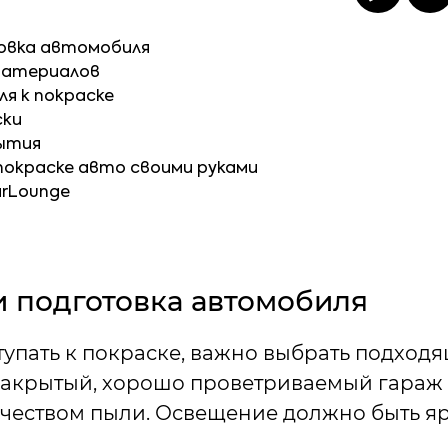
овка автомобиля
материалов
я к покраске
ски
ытия
покраске авто своими руками
arLounge
и подготовка автомобиля
тупать к покраске, важно выбрать подходя
закрытый, хорошо проветриваемый гараж
еством пыли. Освещение должно быть яр