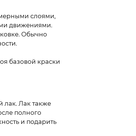
омерными слоями,
ми движениями.
аковке. Обычно
ности.
лоя базовой краски
 лак. Лак также
осле полного
ность и подарить