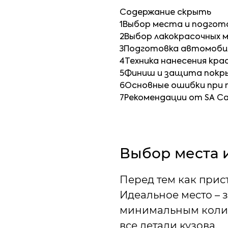
Содержание
скрыть
1
Выбор места и подгот
2
Выбор лакокрасочных 
3
Подготовка автомобил
4
Техника нанесения кра
5
Финиш и защита покр
6
Основные ошибки при 
7
Рекомендации от SA C
Выбор места 
Перед тем как прис
Идеальное место – 
минимальным колич
все детали кузова.