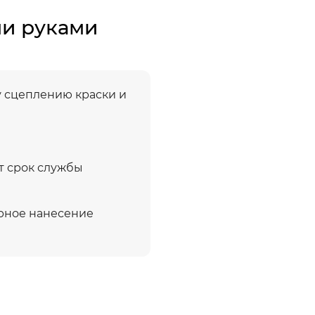
ми руками
у сцеплению краски и
т срок службы
рное нанесение