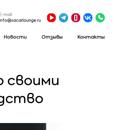
E-mail:
info@sacarlounge.ru
Новости
Отзывы
Контакты
о своими
одство