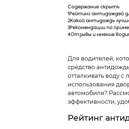
Содержание
скрыть
1
Рейтинг антидождей д
2
Какой антидождь лучше
3
Рекомендации по прим
4
Отзывы и мнение води
Для водителей, кот
средство антидожд
отталкивать воду с 
использования двор
автомобиля? Рассмо
эффективности, удо
Рейтинг анти