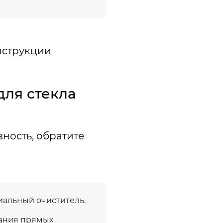
нструкции
ля стекла
ность, обратите
иальный очиститель.
дания прямых