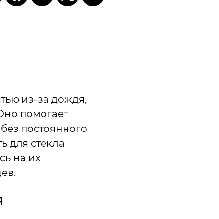
тью из-за дождя,
Оно помогает
 без постоянного
ь для стекла
сь на их
ев.
я