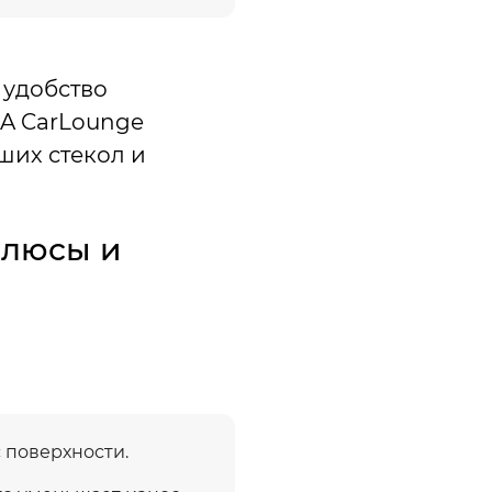
 удобство
SA CarLounge
ших стекол и
плюсы и
 поверхности.