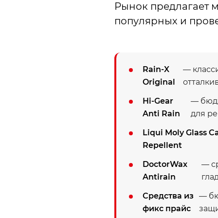
Рынок предлагает 
популярных и пров
Rain-X
— класс
Original
отталки
Hi-Gear
— бюд
Anti Rain
для р
Liqui Moly Glass C
Repellent
DoctorWax
— с
Antirain
гла
Средства из
— бю
фикс прайс
защи