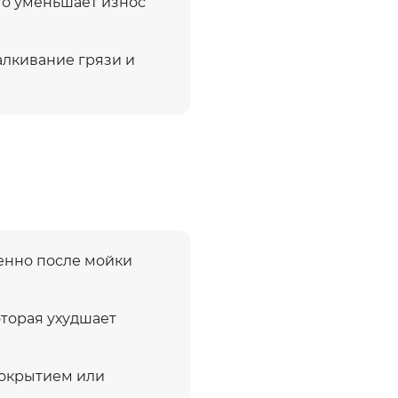
то уменьшает износ
алкивание грязи и
енно после мойки
оторая ухудшает
покрытием или