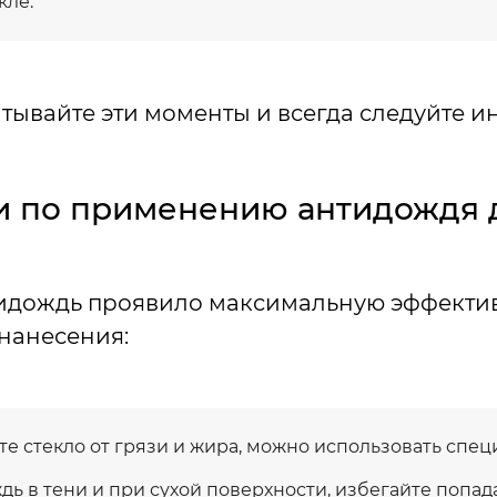
кле.
тывайте эти моменты и всегда следуйте и
 по применению антидождя д
идождь проявило максимальную эффектив
нанесения:
е стекло от грязи и жира, можно использовать спец
дь в тени и при сухой поверхности, избегайте попа