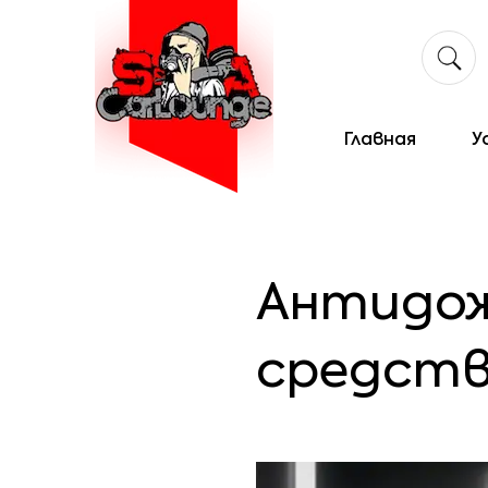
Главная
У
Антидож
средств