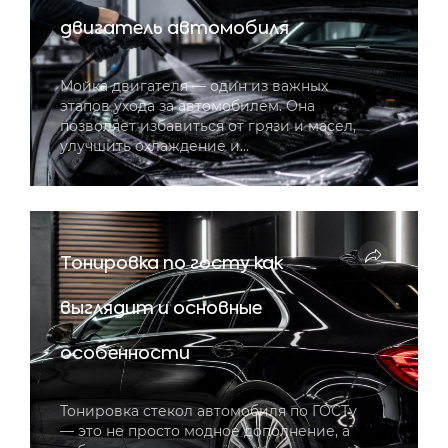
двигатель автомобиля
Мойка двигателя — один из важных
этапов ухода за автомобилем. Она
позволяет избавиться от грязи и масел,
улучшить охлаждение и…
Тонировка по госту как
выглядит и основные
особенности
Тонировка стекол автомобиля по ГОСТу
— это не просто модное дополнение, а