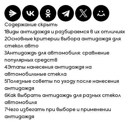
Содержание
скрыть
1
Виды антидождя и разбираемся в их отличиях
2
Основные критерии выбора антидождя для
стекол авто
3
Антидождь для автомобиля: сравнение
популярных средств
4
Этапы нанесения антидождя на
автомобильные стекла
5
Полезные советы по уходу после нанесения
антидождя
6
Как выбрать антидождь для разных стекол
автомобиля
7
Чего избегать при выборе и применении
антидождя