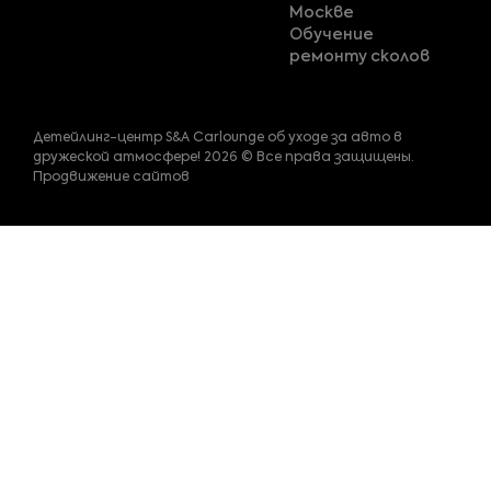
Москве
Обучение
ремонту сколов
Детейлинг-центр S&A Carlounge об уходе за авто в
дружеской атмосфере! 2026 © Все права защищены.
Продвижение сайтов