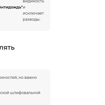
видимость
Антидождь"
и
исключает
разводы.
лять
хностей, но важно
еской шлифовальной