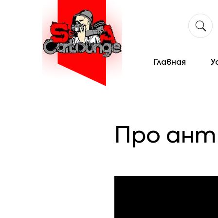
Главная
У
Про ант