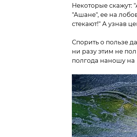
Некоторые скажут: "А
"Ашане", ее на лобо
стекают!" А узнав ц
Спорить о пользе д
ни разу этим не пол
полгода наношу на 