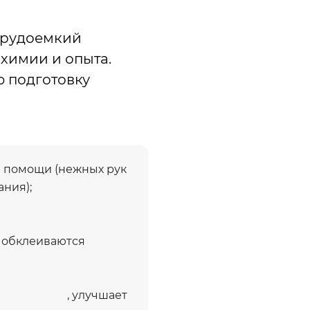
трудоемкий
химии и опыта.
 подготовку
и помощи (нежных рук
ния);
я обклеиваются
, улучшает