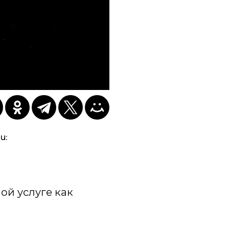
и:
ой услуге как