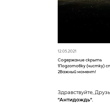
12.05.2021
Содержание
скрыть
1
Подготовку (чистку) с
2
Важный момент!
Здравствуйте, Друзь
"Антидождь"
.