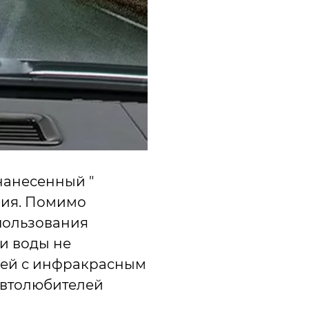
анесенный "
ния. Помимо
пользования
и воды не
дей с инфракрасным
автолюбителей