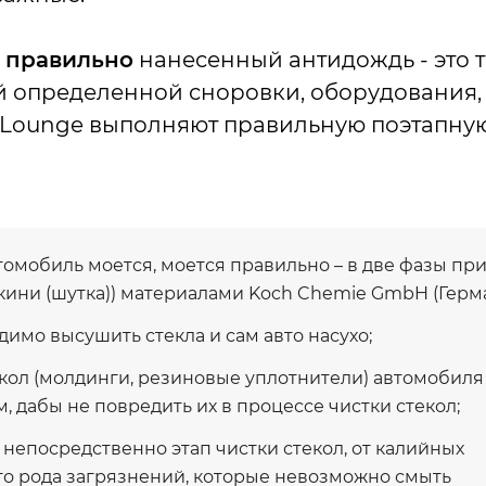
е
правильно
нанесенный антидождь - это 
 определенной сноровки, оборудования, 
rLounge выполняют правильную поэтапную
омобиль моется, моется правильно – в две фазы пр
кини (шутка)) материалами Koch Chemie GmbH (Герма
имо высушить стекла и сам авто насухо;
екол (молдинги, резиновые уплотнители) автомобил
 дабы не повредить их в процессе чистки стекол;
непосредственно этап чистки стекол, от калийных
го рода загрязнений, которые невозможно смыть