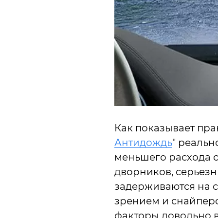
Как показывает пра
Антидождь
" реальн
меньшего расхода 
дворников, серьезн
задерживаются на с
зрением и снайперо
факторы довольно 